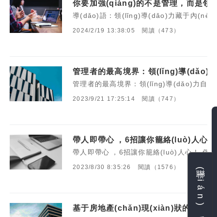
你要加強(qiáng)的不是管理，而是領(lǐn
導(dǎo)語：領(lǐng)導(dǎo)力藏于內(nèi
2024/2/19 13:38:05
閱讀（473）
管理者的最高境界：領(lǐng)導(dǎo)力
管理者的最高境界：領(lǐng)導(dǎo)力自我完善
2023/9/21 17:25:14
閱讀（747）
帶人即帶心，6招讓你籠絡(luò)人心
帶人即帶心，6招讓你籠絡(luò)人心！ 俗話說
聯(lián)系我們
2023/8/30 8:35:26
閱讀（1576）
基于房地產(chǎn)現(xiàn)狀的中高層領