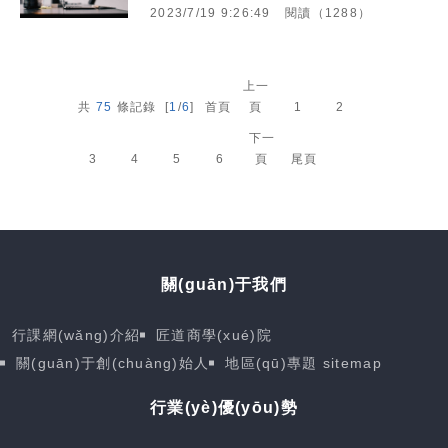
2023/7/19 9:26:49
閱讀（1288）
上一
共
75
條記錄 [
1
/
6
]
首頁
頁
1
2
下一
3
4
5
6
頁
尾頁
關(guān)于我們
行課網(wǎng)介紹
匠道商學(xué)院
關(guān)于創(chuàng)始人
地區(qū)專題
sitemap
行業(yè)優(yōu)勢