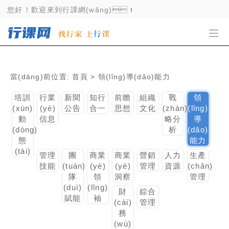
亚洲精品91_91欧美日韩_免费av观看_免费观
您好！歡迎來到行課網(wǎng)！
看长河落日视频大全_亚欧天堂
當(dāng)前位置:
首頁
> 領(lǐng)導(dǎo)能力
培訓
行業
新聞
知行
前瞻
組織
戰
領
(xùn)
(yè)
公告
合一
思想
文化
(zhàn)
(lǐng)
動
信息
略分
導
(dòng)
析
(dǎo)
態
能力
(tài)
管理
團
商業
商業
營銷
人力
生產
技能
(tuán)
(yè)
(yè)
管理
資源
(chǎn)
隊
領
洞察
管理
(duì)
(lǐng)
財
綜合
賦能
袖
(cái)
管理
務
(wù)