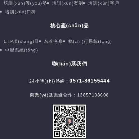
培訓(xùn)優(yōu)勢
培訓(xùn)案例
培訓(xùn)客戶
培訓(xùn)口碑
核心產(chǎn)品
ETP項(xiàng)目
名企考察
執(zhí)行系統(tǒng)
中層系統(tǒng)
聯(lián)系我們
0571-86155444
24小時(shí)熱線：
商業(yè)及渠道合作：13857108608