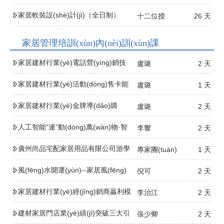
家居軟裝設(shè)計(jì)（全日制）
十二位授
26 天
家居管理培訓(xùn)內(nèi)訓(xùn)課
家居建材行業(yè)電話營(yíng)銷技
盧璐
2 天
能提升
家居建材行業(yè)活動(dòng)售卡能
盧璐
1 天
力提升
家居建材行業(yè)金牌導(dǎo)購
盧璐
2 天
(gòu)能力提升
人工智能“連”動(dòng)萬(wàn)物·智
李響
2 天
取未來(lái)--
廣州尚品宅配家居用品有限公司游學
專家團(tuán)
1 天
(xué)考
風(fēng)水開運(yùn)--家居風(fēng)
倪可
2 天
水與辦公風(fēng)水
家居建材行業(yè)經(jīng)銷商贏利模
李治江
2 天
式創(chuàng)新
建材家居門店業(yè)績(jī)突破三大引
張少卿
2 天