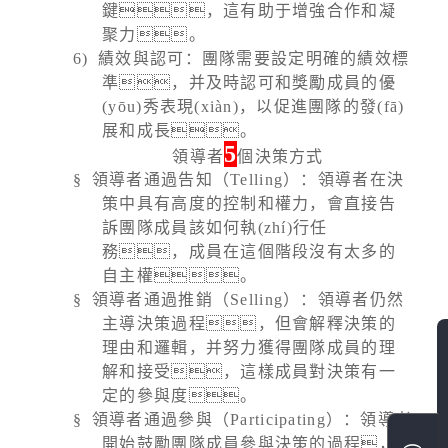
鍵，這有助于增強合作和凝
聚力。
6)
績效與認可：團隊需要設定明確的績效標
準，并及時認可和獎勵成員的優
(yōu)秀表現(xiàn)，以促進團隊的發(fā)
展和成長。
5
領導者
個決策方式
§
領導者通過告知（
Telling
）：領導者在決
策中具有高度的控制和權力，會直接告
訴團隊成員該如何執(zhí)行任
務，成員在這個階段沒有太多的
自主權。
§
領導者通過推銷（
Selling
）：領導者仍然
主導決策過程，但會解釋決策的
理由和邏輯，并努力獲得團隊成員的理
解和接受，這樣成員對決策有一
定的參與度。
§
領導者通過參與（
Participating
）：領導者
開始鼓勵團隊成員參與決策的過程，