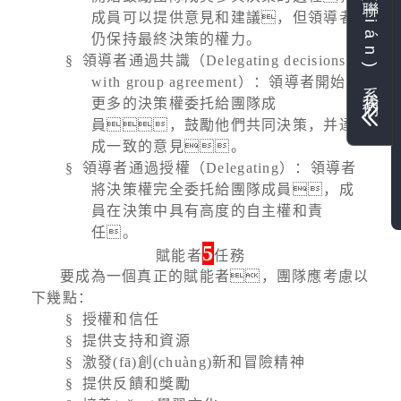
聯(lián)系我們
成員可以提供意見和建議，但領導者
仍保持最終決策的權力。
§
領導者通過共識（
Delegating decisions
with group agreement
）：領導者開始將
更多的決策權委托給團隊成
員，鼓勵他們共同決策，并達
成一致的意見。
§
領導者通過授權（
Delegating
）：領導者
將決策權完全委托給團隊成員，成
員在決策中具有高度的自主權和責
任。
5
賦能者
任務
要成為一個真正的賦能者，團隊應考慮以
下幾點：
§
授權和信任
§
提供支持和資源
§
激發(fā)創(chuàng)新和冒險精神
§
提供反饋和獎勵