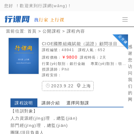
亚洲精品91_91欧美日韩_免费av观看_免费
您好！歡迎來到行課網(wǎng)！
_亚欧天堂
當前位置:
首頁
>
公開課程
> 課程內容
CIOE國際組織賦能（認證）顧問項目
感
課程編號：48941 課程人氣：652
谢
￥9800
課程價格：
課程時長：2天
您
行業(yè)類別：
銀行金融
專業(yè)類別：
領導力
访
授課講師：Phil
问
課程安排：
我
2023.9.22
上海
们
的
网
課程說明
講師介紹
選擇同類課
【培訓對象】
人力資源經(jīng)理，總監(jiān)
部門經(jīng)理，總監(jiān)
團隊/項目負責人