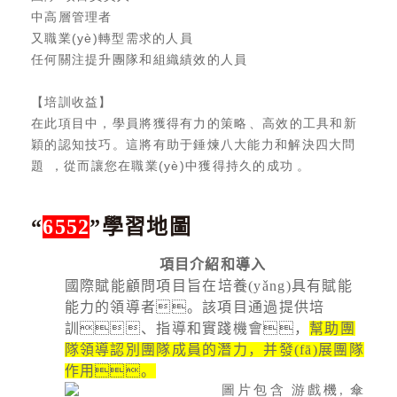
中高層管理者
又職業(yè)轉型需求的人員
任何關注提升團隊和組織績效的人員
【培訓收益】
在此項目中，學員將獲得有力的策略、高效的工具和新
穎的認知技巧。這將有助于錘煉八大能力和解決四大問
題，從而讓您在職業(yè)中獲得持久的成功。
“
6552
”學習地圖
項目介紹和導入
國際賦能顧問項目旨在培養(yǎng)具有賦能
能力的領導者。該項目通過提供培
訓、指導和實踐機會，
幫助團
隊領導認別團隊成員的潛力，并發(fā)展團隊
作用。