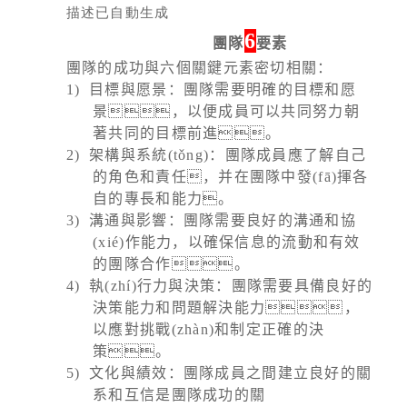
6
團隊
要素
團隊的成功與六個關鍵元素密切相關：
1)
目標與愿景：團隊需要明確的目標和愿
景，以便成員可以共同努力朝
著共同的目標前進。
2)
架構與系統(tǒng)：團隊成員應了解自己
的角色和責任，并在團隊中發(fā)揮各
自的專長和能力。
3)
溝通與影響：團隊需要良好的溝通和協
(xié)作能力，以確保信息的流動和有效
的團隊合作。
4)
執(zhí)行力與決策：團隊需要具備良好的
決策能力和問題解決能力，
以應對挑戰(zhàn)和制定正確的決
策。
5)
文化與績效：團隊成員之間建立良好的關
系和互信是團隊成功的關