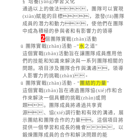
§
培養(yǎng)學習文化
通過以上的做法，團隊可以實現
(xiàn)賦能的目標，激發(fā)團隊
成員的潛力和動力，使他們在團隊
中成為積極的參與者和有影響力的領導
2
個團隊實戰(zhàn)活動
ü
團隊實戰(zhàn)活動 –“
水
之道”
這個實戰(zhàn)活動旨在讓團隊成員應用他
們的技能和知識來解決與一系列團隊相關的
問題。項目涉及團隊合作與溝通，領導
人影響力的挑戰(zhàn)。
ü
團隊實戰(zhàn)活動
-
“
團結的力量
”
這個實戰(zhàn)旨在通過團隊協(xié)作和合
作來解決一個具體的挑戰(zhàn)或問
題。團隊成員將通過共享資
源、協(xié)調行動和有效的溝通，展
示團結和團隊合作的力量。這個項目將
提供一個學習和成長的機會，以
鍛煉團隊成員的合作和解決問題的能