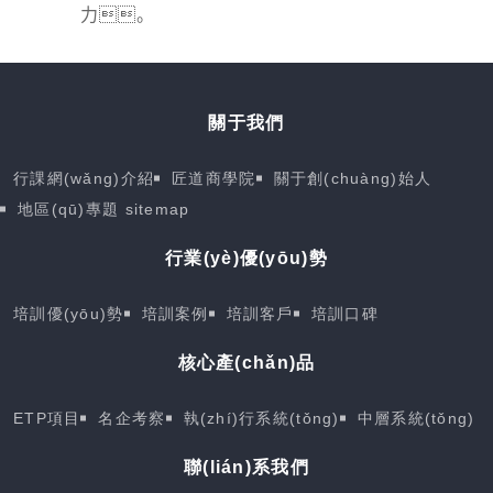
力。
關于我們
行課網(wǎng)介紹
匠道商學院
關于創(chuàng)始人
地區(qū)專題
sitemap
行業(yè)優(yōu)勢
培訓優(yōu)勢
培訓案例
培訓客戶
培訓口碑
核心產(chǎn)品
ETP項目
名企考察
執(zhí)行系統(tǒng)
中層系統(tǒng)
聯(lián)系我們