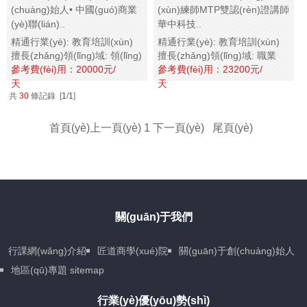
(chuàng)始人• 中國(guó)商業
(xùn)練師MTP雙認(rèn)證講師
(yè)聯(lián)
..
華中科技
..
精通行業(yè): 教育培訓(xùn)
精通行業(yè): 教育培訓(xùn)
擅長(zhǎng)領(lǐng)域: 領(lǐng)
擅長(zhǎng)領(lǐng)域: 職業
參考費(fèi)用：20000元/
參考費(fèi)用：23200元/
導(dǎo)力
(yè)素養(yǎng)
天
天
共
30
條記錄 [
1
/
1
]
首頁(yè)
上一頁(yè)
1
下一頁(yè)
尾頁(yè)
關(guān)于我們
行課網(wǎng)介紹
匠道商學(xué)院
關(guān)于創(chuàng)始人
地區(qū)專題
sitemap
行業(yè)優(yōu)勢(shì)