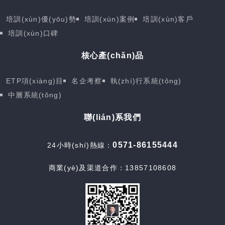
培訓(xùn)優(yōu)勢
培訓(xùn)案例
培訓(xùn)客戶
培訓(xùn)口碑
核心產(chǎn)品
ETP項(xiàng)目
名企考察
執(zhí)行系統(tǒng)
中層系統(tǒng)
聯(lián)系我們
0571-86155444
24小時(shí)熱線：
商業(yè)及渠道合作：13857108608