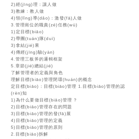
2)經(jīng)理：讓人做
3)教練：教人做
4)領(lǐng)導(dǎo)：激發(fā)人做
3.管理崗位的職責(zé)任務(wù)
1)定目標(biāo)
2)帶團(tuán)隊(duì)
3)拿結(jié)果
4)傳經(jīng)驗(yàn)
4.管理三板斧的邏輯框架
5.章節(jié)總結(jié)
了解管理者的定義與角色
理解目標(biāo)管理閉環(huán)的概念
定目標(biāo)：目標(biāo)管理 1.目標(biāo)管理的認
(rèn)知
1)為什么要做目標(biāo)管理？
2)目標(biāo)管理存在的問題
3)目標(biāo)管理的發(fā)展
4)目標(biāo)管理的定義
5)目標(biāo)管理的原則
2.目標(biāo)拆解