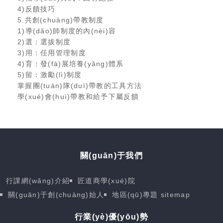
4)反饋技巧
5.共創(chuàng)帶教制度
1)導(dǎo)師制度的內(nèi)容
2)選：選拔制度
3)用：任用管理制度
4)育：發(fā)展培養(yǎng)體系
5)留：激勵(lì)制度
掌握團(tuán)隊(duì)帶教的工具方法
學(xué)會(huì)帶教和給予下屬反饋
關(guān)于我們
行課網(wǎng)介紹
匠道商學(xué)院
關(guān)于創(chuàng)始人
地區(qū)專題
sitemap
行業(yè)優(yōu)勢