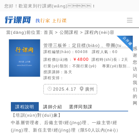
亚洲精品91_91欧美日韩_免费av观看_免费
您好！歡迎來到行課網(wǎng)！
_亚欧天堂
當(dāng)前位置:
首頁
>
公開課程
> 課程內(nèi)容
管理三板斧：定目標(biāo)、帶團(tuán)隊(duì)、拿結(jié)果
感
課程編號(hào)：60408 課程人氣：60
谢
￥4800
課程價(jià)格：
課程時(shí)長：2天
您
行業(yè)類別：
不限行業(yè)
專業(yè)類別：
管理
访
授課講師：洛天
问
課程安排：
我
2025.4.17
廣州
们
的
网
課程說明
講師介紹
選擇同類課
【培訓(xùn)對(duì)象】
中基層管理者、后備主管/經(jīng)理、一線主管/經
(jīng)理、新任主管/經(jīng)理（限50人以內(nèi)）