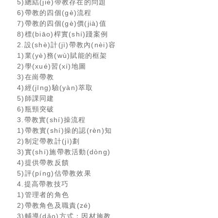
5)總結(jié)帶教存在的問題
6)帶教的四個(gè)流程
7)帶教的四個(gè)價(jià)值
8)標(biāo)桿實(shí)踐案例
2.設(shè)計(jì)帶教內(nèi)容
1)業(yè)務(wù)賦能的框架
2)學(xué)習(xí)地圖
3)在崗帶教
4)經(jīng)驗(yàn)萃取
5)師課同建
6)瓶頸突破
3.帶教實(shí)操流程
1)帶教實(shí)操的認(rèn)知
2)制定帶教計(jì)劃
3)實(shí)施帶教活動(dòng)
4)提供帶教反饋
5)評(píng)估帶教效果
4.提高帶教技巧
1)管理者的角色
2)帶教角色及職責(zé)
3)輔導(dǎo)方式：因材施教