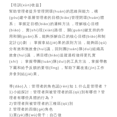
【培訓(xùn)收益】
幫助管理者提升管理閉環(huán)的思維與能力，構
(gòu)建中基層管理者的目標(biāo)管理閉環(huán)體
系； 掌握定目標(biāo)的邏輯方法，理解核心目標
(biāo)、實(shí)現(xiàn)路徑、關(guān)鍵支持的作
用和關(guān)系，能夠拆解自己的核心目標(biāo)和制
定計(jì)劃； 掌握拿結(jié)果的原則方法，能夠區(qū)
分有效和無效會(huì)議，回到團(tuán)隊(duì)組織高
效會(huì)議，將目標(biāo)追蹤過程做得更扎實
(shí)； 掌握帶團(tuán)隊(duì)的工具方法，掌握帶教
下屬和給予反饋的要領(lǐng)，幫助下屬改進(jìn)工作
并拿到結(jié)果。
導(dǎo)入：管理者的角色認(rèn)知 1.什么是管理者？
1)小組探討：管理者與被管理者的區(qū)別有哪些？管
理者有哪些具體的行為？
2)管理者與被管理者的三種區(qū)別
2.管理者的四個(gè)角色
1)業(yè)務(wù)骨干：自己做