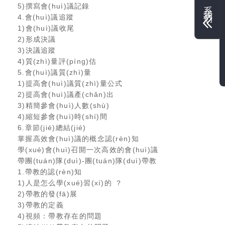
5)撰寫會(huì)議記錄
4.會(huì)議追蹤
1)會(huì)議收尾
2)形成決議
3)決議追蹤
4)質(zhì)量評(píng)估
5.會(huì)議質(zhì)量
1)提高會(huì)議質(zhì)量公式
2)提高會(huì)議產(chǎn)出
3)精簡參會(huì)人數(shù)
4)縮短參會(huì)時(shí)間
6.章節(jié)總結(jié)
掌握高效會(huì)議的概念認(rèn)知
學(xué)會(huì)召開一次高效的會(huì)議
帶團(tuán)隊(duì)-團(tuán)隊(duì)帶教
1.帶教的認(rèn)知
1)人是怎么學(xué)習(xí)的？
2)帶教的發(fā)展
3)帶教的定義
4)視頻：帶教存在的問題